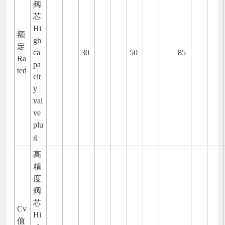
阀
芯
Hi
额
gh
定
ca
30
50
85
Ra
pa
ted
cit
y
val
ve
plu
g
高
精
度
阀
芯
Cv
Hi
值