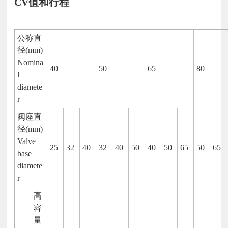
CV值和行程
公称直
径(mm)
Nomina
40
50
65
80
l
diamete
r
阀座直
径(mm)
Valve
25
32
40
32
40
50
40
50
65
50
65
base
diamete
r
高
容
量