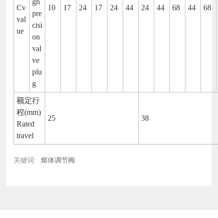
gh
Cv
10
17
24
17
24
44
24
44
68
44
68
pre
val
cisi
ue
on
val
ve
plu
g
额定行
程(mm)
25
38
Rated
travel
关键词:
熔体调节阀